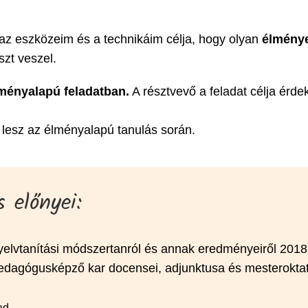
 az eszközeim és a technikáim célja, hogy olyan
élmény
észt veszel.
élményalapú feladatban.
A résztvevő a feladat célja érd
 lesz az élményalapú tanulás során.
 előnyei:
yelvtanítási módszertanról és annak eredményeiről 201
edagógusképző kar docensei, adjunktusa és mesteroktató
ad