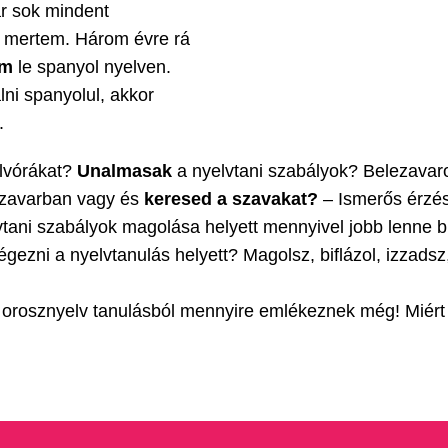
r sok mindent
 mertem. Három évre rá
em
le spanyol nyelven.
ni spanyolul, akkor
.
lvórákat?
Unalmasak
a nyelvtani szabályok? Belezavar
 zavarban vagy és
keresed a szavakat?
– Ismerős érzés
vtani szabályok magolása helyett mennyivel jobb lenne bul
égezni a nyelvtanulás helyett? Magolsz, biflázol, izzads
 orosznyelv tanulásból mennyire emlékeznek még! Miért e