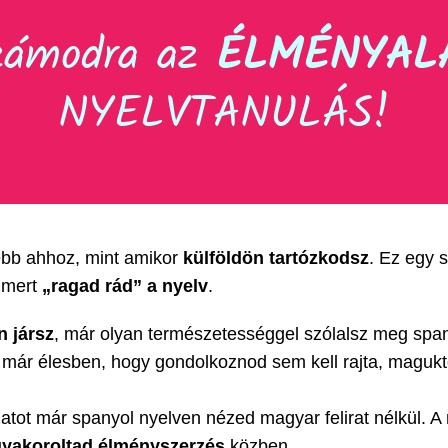
zámodra az
ÉLMÉNYAL
NYELVTANULÁS!
lebb ahhoz, mint amikor
külföldön tartózkodsz
. Ez egy 
 mert
„ragad rád” a nyelv
.
n jársz
, már olyan természetességgel szólalsz meg spany
d már élesben, hogy gondolkoznod sem kell rajta, magukt
tot már spanyol nyelven nézed magyar felirat nélkül. A 
gyakoroltad
élményszerzés
közben.