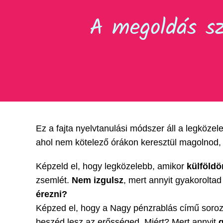
A megoldás s
Ez a fajta nyelvtanulási módszer áll a legköze
ahol nem kötelező órákon keresztül magolnod,
Képzeld el, hogy legközelebb, amikor
külföldö
zsemlét.
Nem izgulsz
, mert annyit gyakorolta
érezni?
Képzed el, hogy a Nagy pénzrablás című soroza
beszéd lesz az erősséged. Miért? Mert annyit