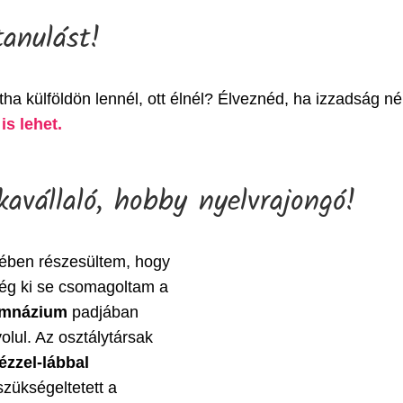
tanulást!
tha külföldön lennél, ott élnél? Élveznéd, ha izzadság n
is lehet.
kavállaló, hobby nyelvrajongó!
sében részesültem, hogy
ég ki se csomagoltam a
imnázium
padjában
lul. Az osztálytársak
ézzel-lábbal
zükségeltetett a