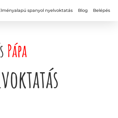
Élményalapú spanyol nyelvoktatás
Blog
Belépés
ás
Pápa
voktatás