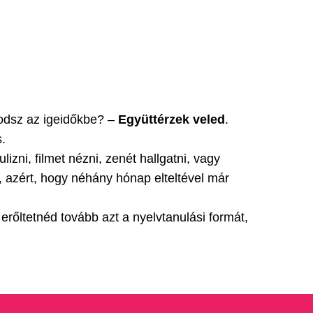
odsz az igeidőkbe? –
Együttérzek veled
.
.
izni, filmet nézni, zenét hallgatni, vagy
z, azért, hogy néhány hónap elteltével már
rőltetnéd tovább azt a nyelvtanulási formát,