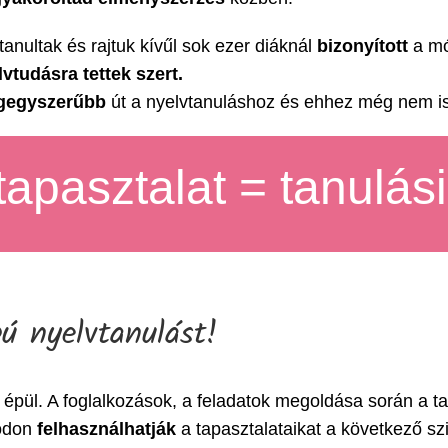
 tanultak és rajtuk kívűl sok ezer diáknál
bizonyított
a mó
vtudásra tettek szert.
gegyszerűbb
út a nyelvtanuláshoz és ehhez még nem is 
apasztalat = tanulás
ú nyelvtanulást!
épül. A foglalkozások, a feladatok megoldása során a tan
módon
felhasználhatják
a tapasztalataikat a következő sz