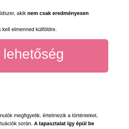
dszer, akik
nem csak eredményesen
kell elmenned külföldre.
i lehetőség
ulók megfigyelik, értelmezik a történteket,
ituációk során.
A tapasztalat így épül be