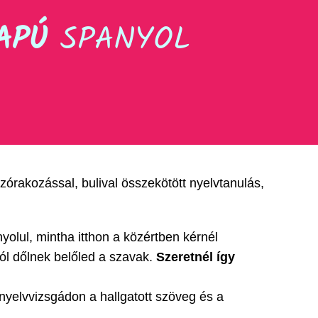
APÚ
SPANYOL
szórakozással, bulival összekötött nyelvtanulás,
olul, mintha itthon a közértben kérnél
ól dőlnek belőled a szavak.
Szeretnél így
nyelvvizsgádon a hallgatott szöveg és a