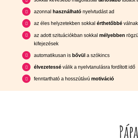
azonnal
használható
nyelvtudást ad
az éles helyzetekben sokkal
érthetőbbé
válnak
az adott szituációkban sokkal
mélyebben
rögzü
kifejezések
automatikusan is
bővül
a szókincs
élvezetessé
válik a nyelvtanulásra fordított idő
fenntartható a hosszútávú
motiváció
Páp