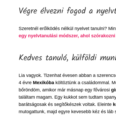
Végre élvezni fogod a nyelv
Szeretnél erőlködés nélkül nyelvet tanulni? Min
egy nyelvtanulási módszer, ahol szórakozni 
Kedves tanuló, külföldi mun
Lia vagyok. Tizenhat évesen abban a szerenc
4 évre
Mexikóba
költöztünk a családommal. M
bőröndöm, amikor már másnap egy fővárosi
g
találtam magam. Egy kukkot sem tudtam spanyo
barátságosak és segítőkészek voltak. Eleinte
k
mutogattunk, majd egyre kevesebb kéz és láb s