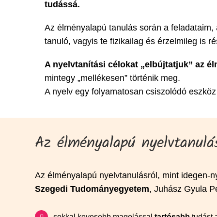
tudássá.
Az élményalapú tanulás során a feladataim,
tanuló, vagyis te fizikailag és érzelmileg is r
A nyelvtanítási célokat „elbújtatjuk” az 
mintegy „mellékesen” történik meg.
A nyelv egy folyamatosan csiszolódó eszköz
Az élményalapú nyelvtanulás
Az élményalapú nyelvtanulásról, mint idegen-n
Szegedi Tudományegyetem
, Juhász Gyula P
sokkal kevesebb magolással
tartósabb
tudást 