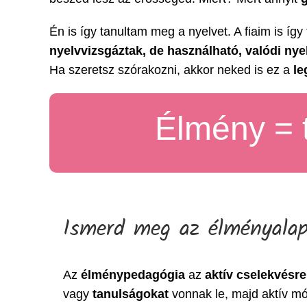
Én is így tanultam meg a nyelvet. A fiaim is így
nyelvvizsgáztak, de használható, valódi nyel
Ha szeretsz szórakozni, akkor neked is ez a
le
Élmény = t
Ismerd meg az élményalap
Az
élménypedagógia
az
aktív cselekvésre
vagy
tanulságokat
vonnak le, majd aktív 