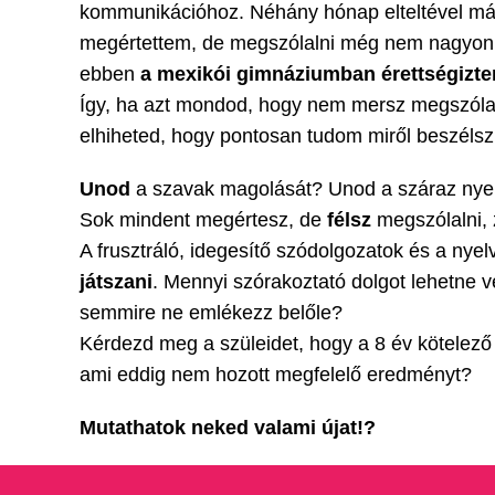
kommunikációhoz. Néhány hónap elteltével má
megértettem, de megszólalni még nem nagyon
ebben
a mexikói gimnáziumban érettségizt
Így, ha azt mondod, hogy nem mersz megszólal
elhiheted, hogy pontosan tudom miről beszélsz
Unod
a szavak magolását? Unod a száraz nye
Sok mindent megértesz, de
félsz
megszólalni,
A frusztráló, idegesítő szódolgozatok és a nyel
játszani
. Mennyi szórakoztató dolgot lehetne v
semmire ne emlékezz belőle?
Kérdezd meg a szüleidet, hogy a 8 év kötelező
ami eddig nem hozott megfelelő eredményt?
Mutathatok neked valami
újat
!?