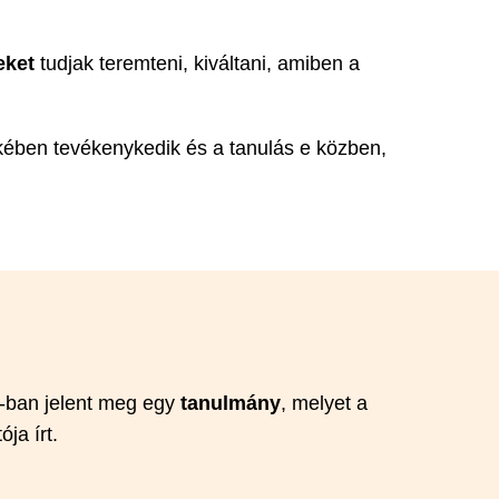
eket
tudjak teremteni, kiváltani, amiben a
ekében tevékenykedik és a tanulás e közben,
8-ban jelent meg egy
tanulmány
, melyet a
ja írt.