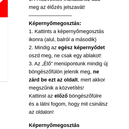
meg az élőzés jelszavát!
————————-
Képernyőmegosztás:
1. Kattints a képernyőmegosztás
ikonra (alul, balról a második)
2. Mindig az
egész képernyődet
oszd meg, ne csak egy ablakot!
3. Az „Élő” menüpontunk mindig új
böngészőfülön jelenik meg,
ne
zárd be ezt az oldalt
, mert akkor
megszűnik a közvetítés!
Kattinst az
előző
böngészőfülre
és a látni fogom, hogy mit csinálsz
az oldalon!
Képernyőmegosztás