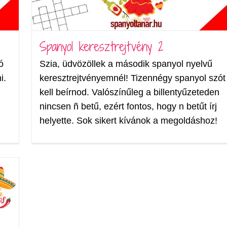
Spanyol keresztrejtvény 2
ó
Szia, üdvözöllek a második spanyol nyelvű
i.
keresztrejtvényemnél! Tizennégy spanyol szót
kell beírnod. Valószínűleg a billentyűzeteden
nincsen ñ betű, ezért fontos, hogy n betűt írj
helyette. Sok sikert kívánok a megoldáshoz!