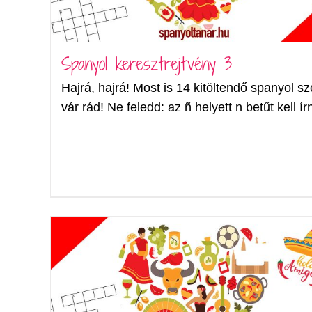
Spanyol keresztrejtvény 3
Hajrá, hajrá! Most is 14 kitöltendő spanyol sz
vár rád! Ne feledd: az ñ helyett n betűt kell írn