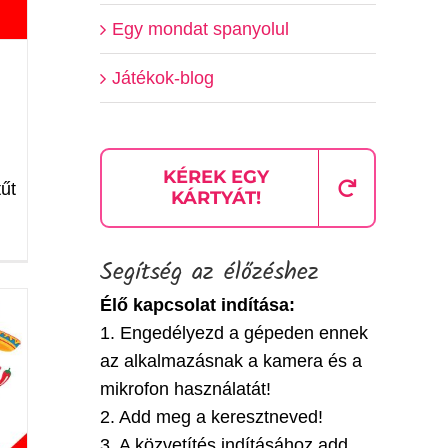
Egy mondat spanyolul
Játékok-blog
KÉREK EGY
tűt
KÁRTYÁT!
Segítség az élőzéshez
Élő kapcsolat indítása:
1. Engedélyezd a gépeden ennek
az alkalmazásnak a kamera és a
mikrofon használatát!
2. Add meg a keresztneved!
3. A közvetítés indításához add