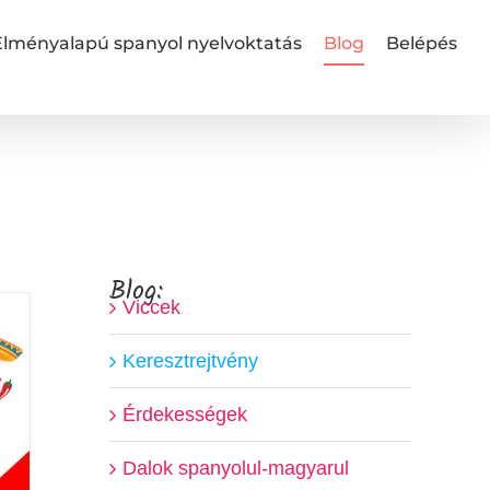
Élményalapú spanyol nyelvoktatás
Blog
Belépés
Blog:
Viccek
Keresztrejtvény
Érdekességek
Dalok spanyolul-magyarul