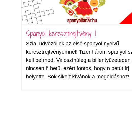
Spanyol keresztrejtvény 1
Szia, üdvözöllek az első spanyol nyelvű
keresztrejtvényemnél! Tizenhárom spanyol s
kell beírnod. Valószínűleg a billentyűzeteden
nincsen ñ betű, ezért fontos, hogy n betűt írj
helyette. Sok sikert kívánok a megoldáshoz!