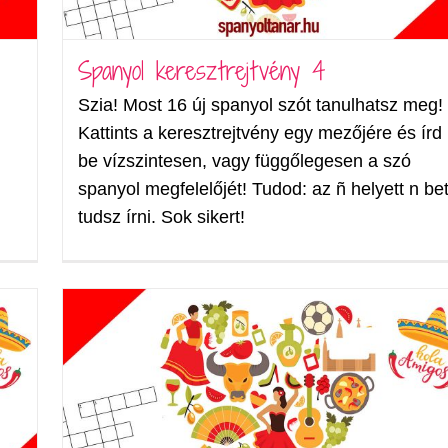
Spanyol keresztrejtvény 4
Szia! Most 16 új spanyol szót tanulhatsz meg!
Kattints a keresztrejtvény egy mezőjére és írd
be vízszintesen, vagy függőlegesen a szó
spanyol megfelelőjét! Tudod: az ñ helyett n be
tudsz írni. Sok sikert!