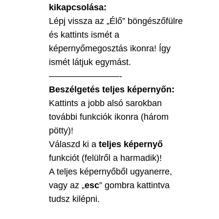
kikapcsolása:
Lépj vissza az „Élő” böngészőfülre
és kattints ismét a
képernyőmegosztás ikonra! Így
ismét látjuk egymást.
————————-
Beszélgetés teljes képernyőn:
Kattints a jobb alsó sarokban
további funkciók ikonra (három
pötty)!
Válaszd ki a
teljes képernyő
funkciót (felülről a harmadik)!
A teljes képernyőből ugyanerre,
vagy az „
esc
” gombra kattintva
tudsz kilépni.