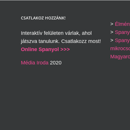
CSATLAKOZ HOZZÁNK!
>
Élmén
>
Spany
Interaktív felületen várlak, ahol
>
Spanyo
játszva tanulunk. Csatlakozz most!
mikrocs
Online Spanyol >>>
Magyaro
Média Iroda
2020