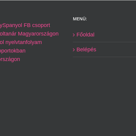
MENÜ:
ySpanyol FB csoport
oltanár Magyarországon
Főoldal
l nyelvtanfolyam
Belépés
oportokban
rszágon