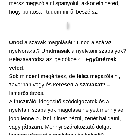
mersz megszólalni spanyolul, akkor elhiheted,
hogy pontosan tudom miről beszélsz.
Unod
a szavak magolását? Unod a száraz
nyelvórákat?
Unalmasak
a nyelvtani szabályok?
Belezavarodsz az igeidőkbe? –
Együttérzek
veled
.
Sok mindent megértesz, de
félsz
megszólalni,
zavarban vagy és
keresed a szavakat?
–
Ismerős érzés.
A frusztráló, idegesítő szódolgozatok és a
nyelvtani szabályok magolása helyett mennyivel
jobb lenne bulizni, filmet nézni, zenét hallgatni,
vagy
játszani
. Mennyi szórakoztató dolgot