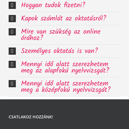
Hogyan tudok fizetni?
Kapok számlát az oktatásról?
Mire van szükség az online
órához?
Személyes oktatás is van?
Mennyi idő alatt szerezhetem
meg az alapfokú nyelvvizsgát?
Mennyi idő alatt szerezhetem
meg a középfokú nyelvvizsgát?
CSATLAKOZ HOZZÁNK!