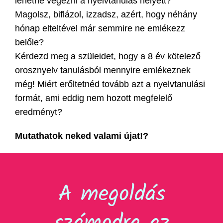
lehetne végezni a nyelvtanulás helyett?
Magolsz, biflázol, izzadsz, azért, hogy néhány
hónap elteltével már semmire ne emlékezz
belőle?
Kérdezd meg a szüleidet, hogy a 8 év kötelező
orosznyelv tanulásból mennyire emlékeznek
még! Miért erőltetnéd tovább azt a nyelvtanulási
formát, ami eddig nem hozott megfelelő
eredményt?
Mutathatok neked valami
újat
!?
A megoldás