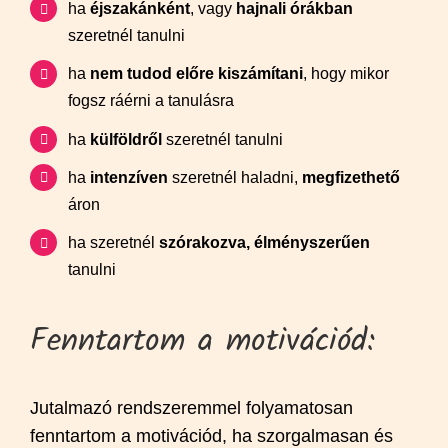
ha
éjszakánként
, vagy
hajnali órákban
szeretnél tanulni
ha
nem tudod előre kiszámítani
, hogy mikor
fogsz ráérni a tanulásra
ha
külföldről
szeretnél tanulni
ha
intenzíven
szeretnél haladni,
megfizethető
áron
ha szeretnél
szórakozva, élményszerűen
tanulni
Fenntartom a motivációd:
Jutalmazó rendszeremmel folyamatosan
fenntartom a motivációd, ha szorgalmasan és