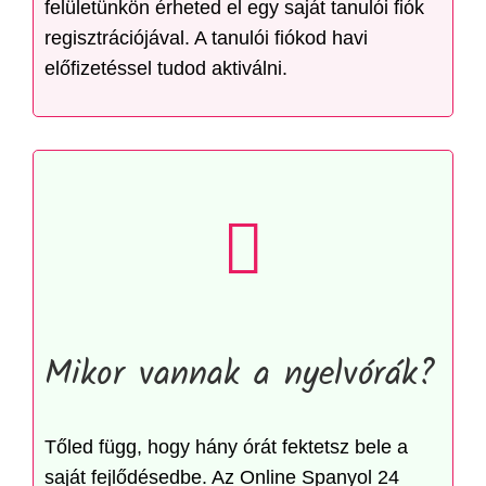
felületünkön érheted el egy saját tanulói fiók
regisztrációjával. A tanulói fiókod havi
előfizetéssel tudod aktiválni.
Mikor vannak a nyelvórák?
Tőled függ, hogy hány órát fektetsz bele a
saját fejlődésedbe. Az Online Spanyol 24