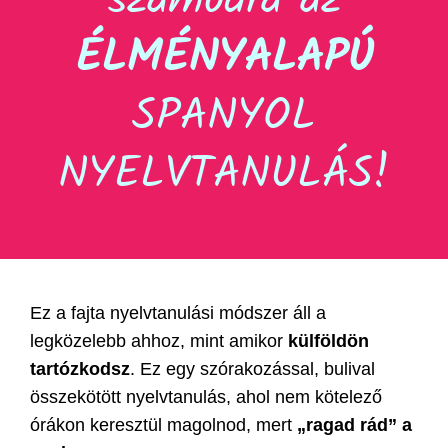
számodra az
ÉLMÉNYALAPÚ
SPANYOL
NYELVTANULÁS!
Ez a fajta nyelvtanulási módszer áll a
legközelebb ahhoz, mint amikor
külföldön
tartózkodsz
. Ez egy szórakozással, bulival
összekötött nyelvtanulás, ahol nem kötelező
órákon keresztül magolnod, mert
„ragad rád” a