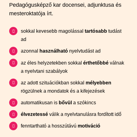
Pedagógusképző kar docensei, adjunktusa és
mesteroktatója írt.
sokkal kevesebb magolással
tartósabb
tudást
ad
azonnal
használható
nyelvtudást ad
az éles helyzetekben sokkal
érthetőbbé
válnak
a nyelvtani szabályok
az adott szituációkban sokkal
mélyebben
rögzülnek a mondatok és a kifejezések
automatikusan is
bővül
a szókincs
élvezetessé
válik a nyelvtanulásra fordított idő
fenntartható a hosszútávú
motiváció