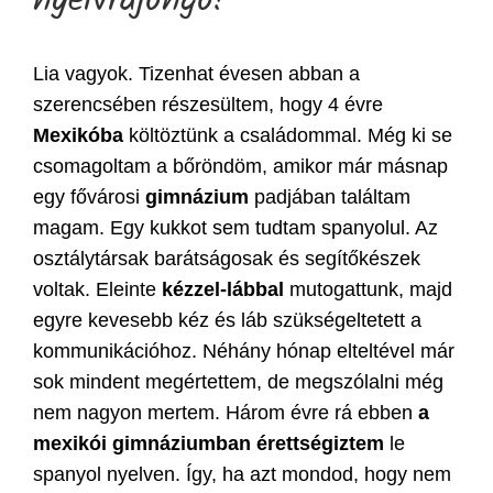
nyelvrajongó!
Lia vagyok. Tizenhat évesen abban a
szerencsében részesültem, hogy 4 évre
Mexikóba
költöztünk a családommal. Még ki se
csomagoltam a bőröndöm, amikor már másnap
egy fővárosi
gimnázium
padjában találtam
magam. Egy kukkot sem tudtam spanyolul. Az
osztálytársak barátságosak és segítőkészek
voltak. Eleinte
kézzel-lábbal
mutogattunk, majd
egyre kevesebb kéz és láb szükségeltetett a
kommunikációhoz. Néhány hónap elteltével már
sok mindent megértettem, de megszólalni még
nem nagyon mertem. Három évre rá ebben
a
mexikói gimnáziumban érettségiztem
le
spanyol nyelven. Így, ha azt mondod, hogy nem