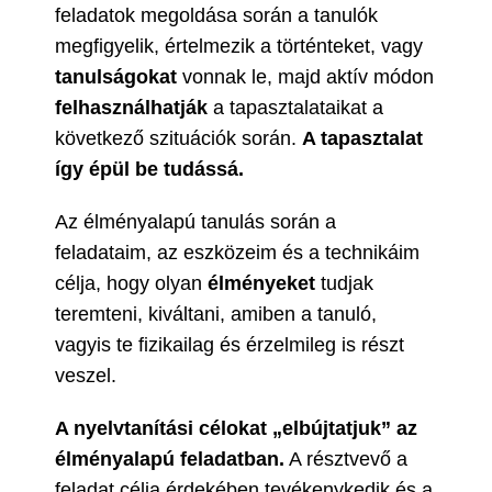
feladatok megoldása során a tanulók
megfigyelik, értelmezik a történteket, vagy
tanulságokat
vonnak le, majd aktív módon
felhasználhatják
a tapasztalataikat a
következő szituációk során.
A tapasztalat
így épül be tudássá.
Az élményalapú tanulás során a
feladataim, az eszközeim és a technikáim
célja, hogy olyan
élményeket
tudjak
teremteni, kiváltani, amiben a tanuló,
vagyis te fizikailag és érzelmileg is részt
veszel.
A nyelvtanítási célokat „elbújtatjuk” az
élményalapú feladatban.
A résztvevő a
feladat célja érdekében tevékenykedik és a