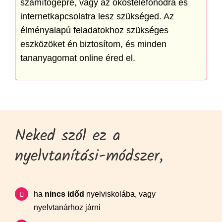
számítógépre, vagy az okostelefonodra és
internetkapcsolatra lesz szükséged. Az
élményalapú feladatokhoz szükséges
eszközöket én biztosítom, és minden
tananyagomat online éred el.
Neked szól ez a
nyelvtanítási-módszer,
ha
nincs időd
nyelviskolába, vagy
nyelvtanárhoz járni