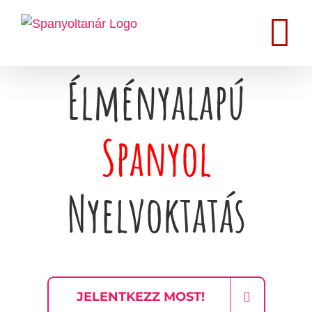
Kihagyás
Élményalapú
Spanyol
Nyelvoktatás
JELENTKEZZ MOST!