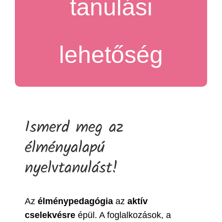
tanulási
lehetőség
Ismerd meg az
élményalapú
nyelvtanulást!
Az
élménypedagógia
az
aktív
cselekvésre
épül. A foglalkozások, a