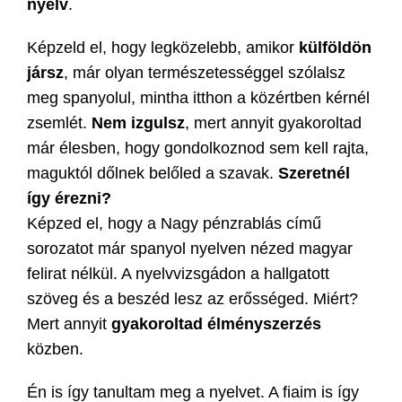
nyelv
.
Képzeld el, hogy legközelebb, amikor
külföldön
jársz
, már olyan természetességgel szólalsz
meg spanyolul, mintha itthon a közértben kérnél
zsemlét.
Nem izgulsz
, mert annyit gyakoroltad
már élesben, hogy gondolkoznod sem kell rajta,
maguktól dőlnek belőled a szavak.
Szeretnél
így érezni?
Képzed el, hogy a Nagy pénzrablás című
sorozatot már spanyol nyelven nézed magyar
felirat nélkül. A nyelvvizsgádon a hallgatott
szöveg és a beszéd lesz az erősséged. Miért?
Mert annyit
gyakoroltad
élményszerzés
közben.
Én is így tanultam meg a nyelvet. A fiaim is így