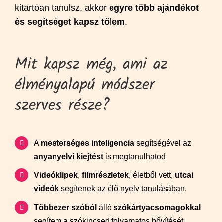
kitartóan tanulsz, akkor
egyre több ajándékot
és segítséget kapsz tőlem
.
Mit kapsz még, ami az
élményalapú módszer
szerves része?
A
mesterséges inteligencia
segítségével az
anyanyelvi kiejtést
is megtanulhatod
Videóklipek
,
filmrészletek
, életből vett,
utcai
videók
segítenek az élő nyelv tanulásában.
Többezer szóból
álló
szókártyacsomagokkal
segítem a szókincsed folyamatos bővítését.