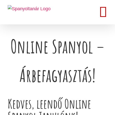
Kihagyás
Online Spanyol –
Árbefagyasztás!
Kedves, leendő Online