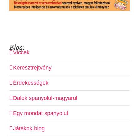
Blog:
Viccek
Keresztrejtvény
Érdekességek
Dalok spanyolul-magyarul
Egy mondat spanyolul
Játékok-blog