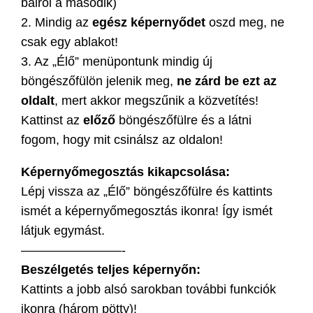
balról a második)
2. Mindig az
egész képernyődet
oszd meg, ne
csak egy ablakot!
3. Az „Élő” menüpontunk mindig új
böngészőfülön jelenik meg,
ne zárd be ezt az
oldalt
, mert akkor megszűnik a közvetítés!
Kattinst az
előző
böngészőfülre és a látni
fogom, hogy mit csinálsz az oldalon!
Képernyőmegosztás kikapcsolása:
Lépj vissza az „Élő” böngészőfülre és kattints
ismét a képernyőmegosztás ikonra! Így ismét
látjuk egymást.
————————-
Beszélgetés teljes képernyőn:
Kattints a jobb alsó sarokban további funkciók
ikonra (három pötty)!