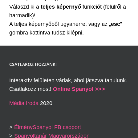
Válaszd ki a
teljes képernyő
funkciót (felülről a
harmadik)!
A teljes képernyőből ugyanerre, vagy az „
esc
”
gombra kattintva tudsz kilépni.
CSATLAKOZ HOZZÁNK!
Interaktív felületen várlak, ahol játszva tanulunk.
Csatlakozz most!
Online Spanyol >>>
Média Iroda
2020
>
ÉlménySpanyol FB csoport
>
Spanyoltanár Magyarországon