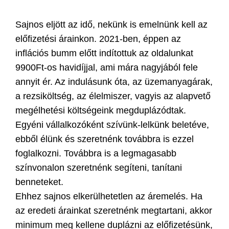
Sajnos eljött az idő, nekünk is emelnünk kell az
előfizetési árainkon. 2021-ben, éppen az
inflációs bumm előtt indítottuk az oldalunkat
9900Ft-os havidíjjal, ami mára nagyjából fele
annyit ér. Az indulásunk óta, az üzemanyagárak,
a rezsiköltség, az élelmiszer, vagyis az alapvető
megélhetési költségeink megduplázódtak.
Egyéni vállalkozóként szívünk-lelkünk beletéve,
ebből élünk és szeretnénk továbbra is ezzel
foglalkozni. Továbbra is a legmagasabb
színvonalon szeretnénk segíteni, tanítani
benneteket.
Ehhez sajnos elkerülhetetlen az áremelés. Ha
az eredeti árainkat szeretnénk megtartani, akkor
minimum meg kellene duplázni az előfizetésünk,