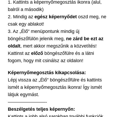
1. Kattints a képernyőmegosztás ikonra (alul,
balról a második)
2. Mindig az
egész képernyődet
oszd meg, ne
csak egy ablakot!
3. Az „Élő” menüpontunk mindig új
böngészőfülön jelenik meg,
ne zárd be ezt az
oldalt
, mert akkor megszűnik a közvetítés!
Kattinst az
előző
böngészőfülre és a látni
fogom, hogy mit csinálsz az oldalon!
Képernyőmegosztás kikapcsolása:
Lépj vissza az „Élő” böngészőfülre és kattints
ismét a képernyőmegosztás ikonra! Így ismét
látjuk egymást.
————————-
Beszélgetés teljes képernyőn:
Kattints a jobb alsó sarokban további funkciók