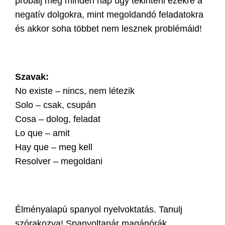
próbálj meg minden nap úgy tekinteni ezekre a
negatív dolgokra, mint megoldandó feladatokra
és akkor soha többet nem lesznek problémáid!
Szavak:
No existe – nincs, nem létezik
Solo – csak, csupán
Cosa – dolog, feladat
Lo que – amit
Hay que – meg kell
Resolver – megoldani
Élményalapú spanyol nyelvoktatás. Tanulj
szórakozva! Spanyoltanár magánórák