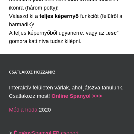
ikonra (három pötty)!
Válaszd ki a
teljes képernyő
funkciót (felülről a
harmadik)!
A teljes képernyőből ugyanerre, vagy az „
esc
”
gombra kattintva tudsz kilépni.
CSATLAKOZ HOZZÁNK!
Interaktív felületen várlak, ahol játszva tanulunk.
Csatlakozz most!
Online Spanyol >>>
Média Iroda
2020
>
ÉlménySpanyol FB csoport