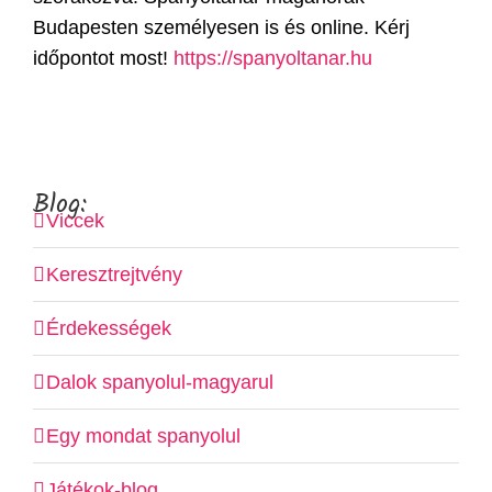
Budapesten személyesen is és online. Kérj
időpontot most!
https://spanyoltanar.hu
Blog:
Viccek
Keresztrejtvény
Érdekességek
Dalok spanyolul-magyarul
Egy mondat spanyolul
Játékok-blog