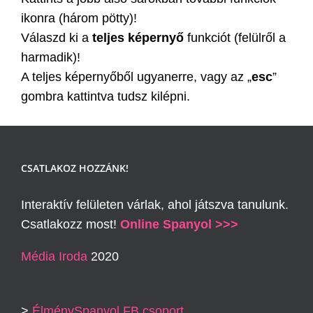
ikonra (három pötty)!
Válaszd ki a
teljes képernyő
funkciót (felülről a
harmadik)!
A teljes képernyőből ugyanerre, vagy az „
esc
”
gombra kattintva tudsz kilépni.
CSATLAKOZ HOZZÁNK!
Interaktív felületen várlak, ahol játszva tanulunk.
Csatlakozz most!
Online Spanyol >>>
Média Iroda
2020
>
ÉlménySpanyol FB csoport