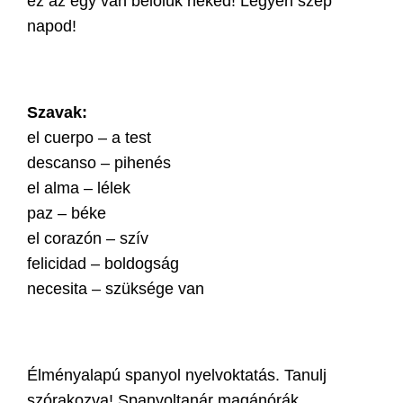
ez az egy van belőlük neked! Legyen szép
napod!
Szavak:
el cuerpo – a test
descanso – pihenés
el alma – lélek
paz – béke
el corazón – szív
felicidad – boldogság
necesita – szüksége van
Élményalapú spanyol nyelvoktatás. Tanulj
szórakozva! Spanyoltanár magánórák