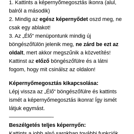
1. Kattints a képernyőmegosztás ikonra (alul,
balról a második)
2. Mindig az
egész képernyődet
oszd meg, ne
csak egy ablakot!
3. Az „Élő” menüpontunk mindig új
böngészőfülön jelenik meg,
ne zárd be ezt az
oldalt
, mert akkor megszűnik a közvetítés!
Kattinst az
előző
böngészőfülre és a látni
fogom, hogy mit csinálsz az oldalon!
Képernyőmegosztás kikapcsolása:
Lépj vissza az „Élő” böngészőfülre és kattints
ismét a képernyőmegosztás ikonra! Így ismét
látjuk egymást.
————————-
Beszélgetés teljes képernyőn:
Kattints a jobb alsó sarokban további funkciók