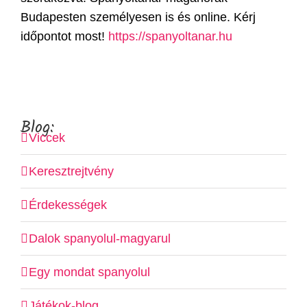
Budapesten személyesen is és online. Kérj
időpontot most!
https://spanyoltanar.hu
Blog:
Viccek
Keresztrejtvény
Érdekességek
Dalok spanyolul-magyarul
Egy mondat spanyolul
Játékok-blog