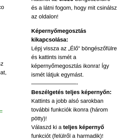
co
és a látni fogom, hogy mit csinálsz
az oldalon!
Képernyőmegosztás
kikapcsolása:
Lépj vissza az „Élő” böngészőfülre
és kattints ismét a
sz
képernyőmegosztás ikonra! Így
at,
ismét látjuk egymást.
————————-
Beszélgetés teljes képernyőn:
Kattints a jobb alsó sarokban
további funkciók ikonra (három
 =
pötty)!
Válaszd ki a
teljes képernyő
funkciót (felülről a harmadik)!