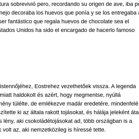
atura sobrevivió pero, recordando su origen de ave, iba p
nejo decoraba los huevos que ponía y se los entregaba 
ser fantástico que regala huevos de chocolate sea el
stados Unidos ha sido el encargado de hacerlo famoso
istennőjéhez, Eostrehez vezethetőek vissza. A legenda
 miatt haldokolt és azért, hogy megmentse, nyúllá
mtmény túlélte, de emlékezve madár eredetére, mindenfelé
tette ki az általa rakott tojásokat, és hálája jeleként át
s lény, aki csokoládétojásokat ad, több országban is a
volt az, aki nemzetközileg is híressé tette.