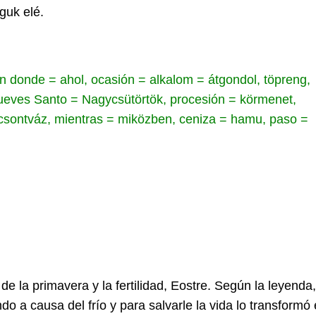
guk elé.
, en donde = ahol, ocasión = alkalom = átgondol, töpreng,
 Jueves Santo = Nagycsütörtök, procesión = körmenet,
= csontváz, mientras = miközben, ceniza = hamu, paso =
e la primavera y la fertilidad, Eostre. Según la leyenda,
o a causa del frío y para salvarle la vida lo transformó