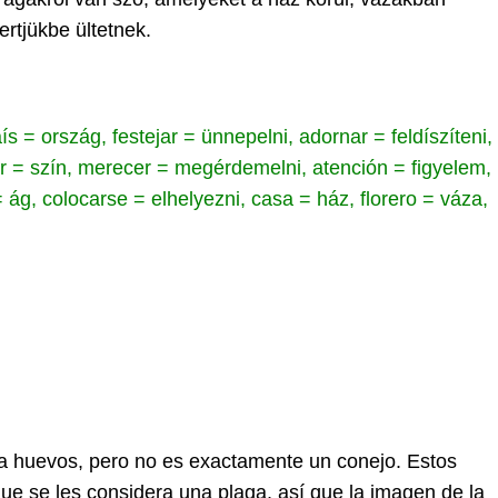
ertjükbe ültetnek.
= ország, festejar = ünnepelni, adornar = feldíszíteni,
olor = szín, merecer = megérdemelni, atención = figyelem,
ág, colocarse = elhelyezni, casa = ház, florero = váza,
eva huevos, pero no es exactamente un conejo. Estos
ue se les considera una plaga, así que la imagen de la