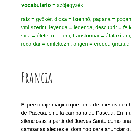
Vocabulario
= szójegyzék
raíz = gyökér, diosa = istennő, pagana = pogán
vmi szerint, leyenda = legenda, descubrir = felf
vida = életet menteni, transformar = átalakítani,
recordar = emlékezni, origen = eredet, gratitud
Francia
El personaje mágico que llena de huevos de ch
de Pascua, sino la campana de Pascua. En m
silenciosas a partir del Jueves Santo como una
campanas alegres el domingo para anunciar que 