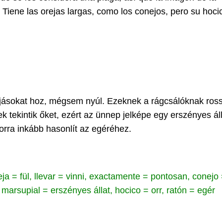
 Tiene las orejas largas, como los conejos, pero su hoci
ojásokat hoz, mégsem nyúl. Ezeknek a rágcsálóknak ros
 tekintik őket, ezért az ünnep jelképe egy erszényes áll
 orra inkább hasonlít az egéréhez.
ja = fül, llevar = vinni, exactamente = pontosan, conejo
 marsupial = erszényes állat, hocico = orr, ratón = egér