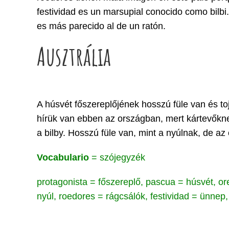
festividad es un marsupial conocido como bilbi.
es más parecido al de un ratón.
Ausztrália
A húsvét főszereplőjének hosszú füle van és t
hírük van ebben az országban, mert kártevőknek
a bilby. Hosszú füle van, mint a nyúlnak, de az
Vocabulario
= szójegyzék
protagonista = főszereplő, pascua = húsvét, ore
nyúl, roedores = rágcsálók, festividad = ünnep,