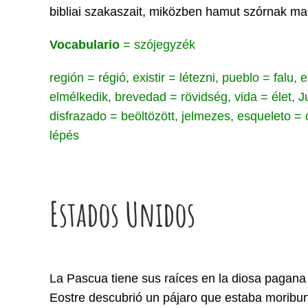
bibliai szakaszait, miközben hamut szórnak ma
Vocabulario
= szójegyzék
región = régió, existir = létezni, pueblo = falu
elmélkedik, brevedad = rövidség, vida = élet,
disfrazado = beöltözött, jelmezes, esqueleto 
lépés
Estados Unidos
La Pascua tiene sus raíces en la diosa pagana d
Eostre descubrió un pájaro que estaba moribund