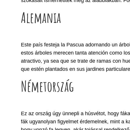
szokásait ismerhetitek meg az alábbiakban. Fog
Alemania
Este país festeja la Pascua adornando un árbo
estos árboles merecen tanta atención como los
atractivo, ya sea que se trate de ramas con hu
que estén plantados en sus jardines particulare
Németország
Ez az ország úgy ünnepli a húsvétot, hogy fákat
fák ugyanolyan figyelmet érdemelnek, mint a 
hogy vonzó fa legyen, akár tojással rendelkez