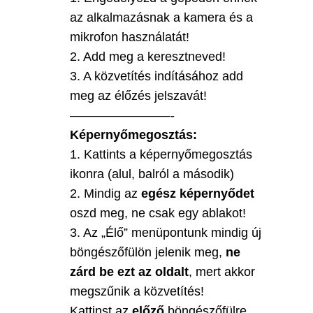
az alkalmazásnak a kamera és a
mikrofon használatát!
2. Add meg a keresztneved!
3. A közvetítés indításához add
meg az élőzés jelszavát!
————————-
Képernyőmegosztás:
1. Kattints a képernyőmegosztás
ikonra (alul, balról a második)
2. Mindig az
egész képernyődet
oszd meg, ne csak egy ablakot!
3. Az „Élő” menüpontunk mindig új
böngészőfülön jelenik meg,
ne
zárd be ezt az oldalt
, mert akkor
megszűnik a közvetítés!
Kattinst az
előző
böngészőfülre