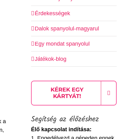
Érdekességek
Dalok spanyolul-magyarul
Egy mondat spanyolul
Játékok-blog
KÉREK EGY
KÁRTYÁT!
Segítség az élőzéshez
k a
Élő kapcsolat indítása:
n,
1. Engedélyezd a gépeden ennek