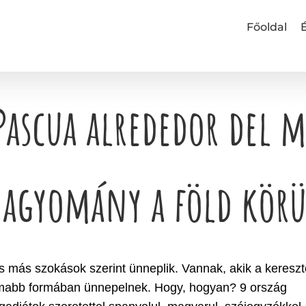
Főoldal
 Pascua alrededor del 
hagyomány a föld körü
 más szokások szerint ünneplik. Vannak, akik a keresz
idámabb formában ünnepelnek. Hogy, hogyan? 9 ország