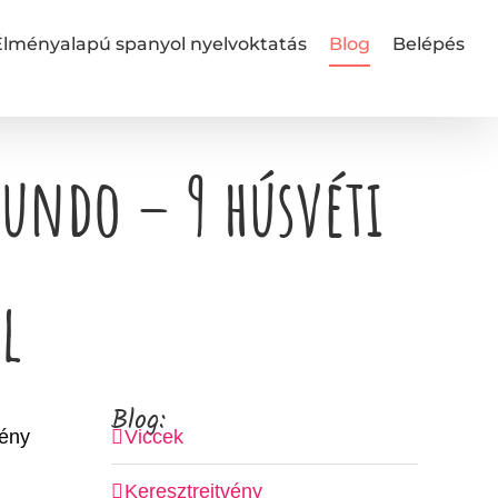
Élményalapú spanyol nyelvoktatás
Blog
Belépés
mundo – 9 húsvéti
l
Blog:
tény
Viccek
Keresztrejtvény