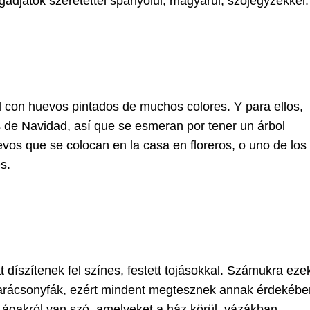
adjátok szeretettel spanyolul, magyarul, szójegyzékkel.
l con huevos pintados de muchos colores. Y para ellos,
 de Navidad, así que se esmeran por tener un árbol
evos que se colocan en la casa en floreros, o uno de los
s.
 díszítenek fel színes, festett tojásokkal. Számukra eze
karácsonyfák, ezért mindent megtesznek annak érdekébe
ő ágakról van szó, amelyeket a ház körül, vázákban