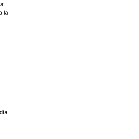
or
a la
adta