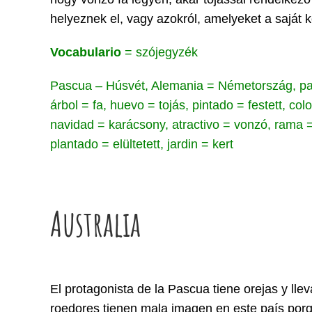
helyeznek el, vagy azokról, amelyeket a saját k
Vocabulario
= szójegyzék
Pascua – Húsvét, Alemania = Németország, país 
árbol = fa, huevo = tojás, pintado = festett, c
navidad = karácsony, atractivo = vonzó, rama = 
plantado = elültetett, jardin = kert
Australia
El protagonista de la Pascua tiene orejas y ll
roedores tienen mala imagen en este país porq