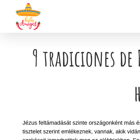
Kihagyás
9 tradiciones de
Jézus feltámadását szinte országonként más és
tisztelet szerint emlékeznek, vannak, akik v