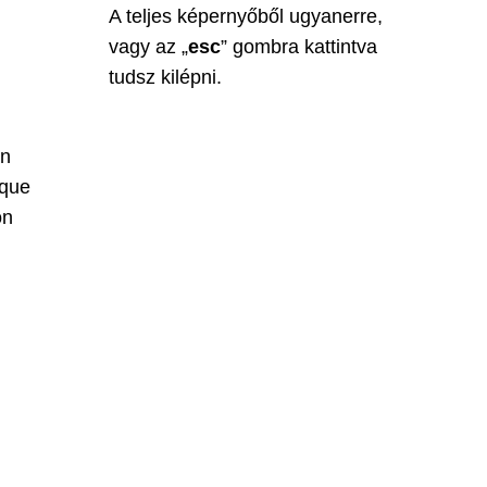
A teljes képernyőből ugyanerre,
vagy az „
esc
” gombra kattintva
tudsz kilépni.
ón
 que
ón