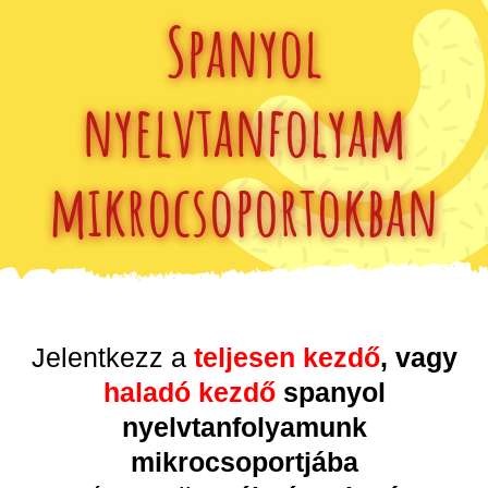
Kihagyás
Spanyol
nyelvtanfolyam
mikrocsoportokban
Jelentkezz a
teljesen kezdő
, vagy
haladó kezdő
spanyol
nyelvtanfolyamunk
mikrocsoportjába