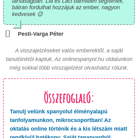
társaságban. Lia és Laci bármiben segítenek,
bátran fordulhat hozzájuk az ember, nagyon
kedvesek 😉
Pesti-Varga Péter
A visszajelzéseket valós emberektől, a saját
tanulóinktól kaptuk. Az onlinespanyol.hu oldalunkon
még sokkal több visszajelzést olvashatsz rólunk.
Összefoglaló:
Tanulj velünk spanyolul élményalapú
tanfolyamunkon, mikrocsoportban! Az
oktatás online történik és a kis létszám miatt
rendkívül hatékony. Saját tananyagból