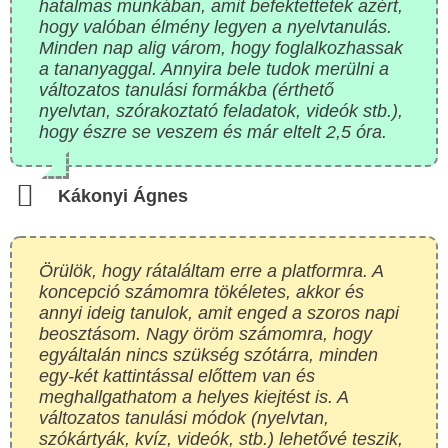
hatalmas munkában, amit befektettetek azért,
hogy valóban élmény legyen a nyelvtanulás.
Minden nap alig várom, hogy foglalkozhassak
a tananyaggal. Annyira bele tudok merülni a
változatos tanulási formákba (érthető
nyelvtan, szórakoztató feladatok, videók stb.),
hogy észre se veszem és már eltelt 2,5 óra.
Kákonyi Ágnes
Örülök, hogy rátaláltam erre a platformra. A
koncepció számomra tökéletes, akkor és
annyi ideig tanulok, amit enged a szoros napi
beosztásom. Nagy öröm számomra, hogy
egyáltalán nincs szükség szótárra, minden
egy-két kattintással előttem van és
meghallgathatom a helyes kiejtést is. A
változatos tanulási módok (nyelvtan,
szókártyák, kvíz, videók, stb.) lehetővé teszik,