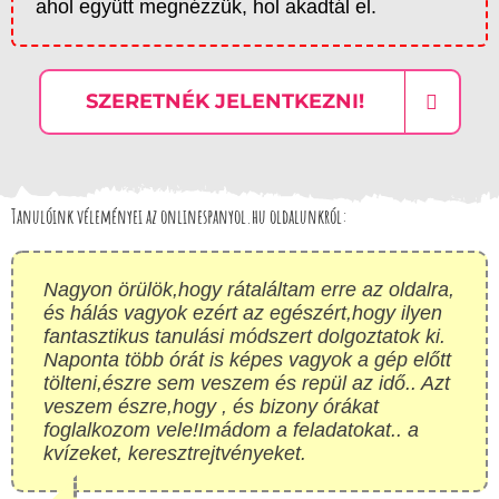
ahol együtt megnézzük, hol akadtál el.
SZERETNÉK JELENTKEZNI!
Tanulóink véleményei az onlinespanyol.hu oldalunkról:
Nagyon örülök,hogy rátaláltam erre az oldalra,
és hálás vagyok ezért az egészért,hogy ilyen
fantasztikus tanulási módszert dolgoztatok ki.
Naponta több órát is képes vagyok a gép előtt
tölteni,észre sem veszem és repül az idő.. Azt
veszem észre,hogy , és bizony órákat
foglalkozom vele!Imádom a feladatokat.. a
kvízeket, keresztrejtvényeket.