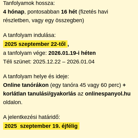
Tanfolyamok hossza:
4 hónap
, pontosabban
16 hét
(fizetés havi
részletben, vagy egy összegben)
A tanfolyam indulása:
2025 szeptember 22-től
,
a tanfolyam vége:
2026.01.19-i héten
Téli szünet: 2025.12.22 – 2026.01.04
A tanfolyam helye és ideje:
Online tanórákon
(egy tanóra 45 vagy 60 perc)
+
korlátlan tanulási/gyakorlás
az
onlinespanyol.hu
oldalon.
A jelentkezési határidő:
2025 szeptember 19. éjfélig