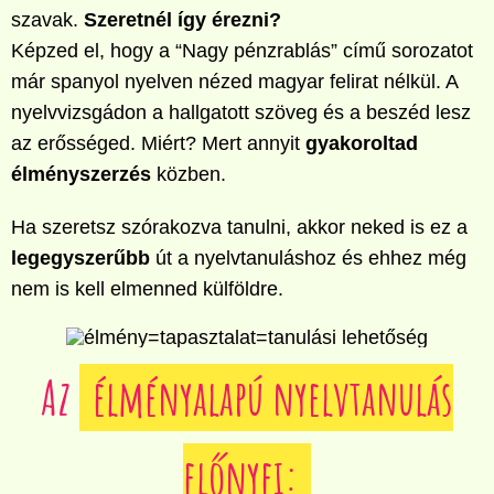
szavak.
Szeretnél így érezni?
Képzed el, hogy a “Nagy pénzrablás” című sorozatot
már spanyol nyelven nézed magyar felirat nélkül. A
nyelvvizsgádon a hallgatott szöveg és a beszéd lesz
az erősséged. Miért? Mert annyit
gyakoroltad
élményszerzés
közben.
Ha szeretsz szórakozva tanulni, akkor neked is ez a
legegyszerűbb
út a nyelvtanuláshoz és ehhez még
nem is kell elmenned külföldre.
Az
élményalapú nyelvtanulás
előnyei: