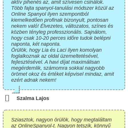
aktív pihenés az, amit szívesen csinálok.
Több fajta spanyol-tanulási módszer közül az
Online Spanyol ilyen szempontból
kiemelkedően profinak bizonyult, pontosan
nekem való! Élvezetes, változatos, színes és
közben tényleg professzionális. Sajnálom,
hogy csak 10-20 perces időre tudok belépni
naponta, két naponta.
Örülök, hogy Lia és Laci ilyen komolyan
foglalkoznak az oldal üzemeltetésével,
fejlesztésével. A havi díjat maximálisan
megérdemlik, számomra sokkal nagyobb
örömet okoz és értéket képvisel mindaz, amit
ezért adnak nekem!
Szalma Lajos
Sziasztok, nagyon örülök, hogy megtaláltam
az OnlineSpanyol-t. Nagyon tetszik, könnyű