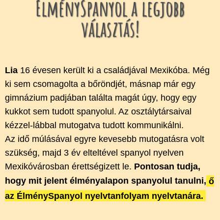
ÉlménySpanyol a legjobb
választás!
Lia
16 évesen került ki a családjával Mexikóba. Még
ki sem csomagolta a bőröndjét, másnap már egy
gimnázium padjában találta magát úgy, hogy egy
kukkot sem tudott spanyolul. Az osztálytársaival
kézzel-lábbal mutogatva tudott kommunikálni.
Az idő múlásával egyre kevesebb mutogatásra volt
szükség, majd 3 év elteltével spanyol nyelven
Mexikóvárosban érettségizett le.
Pontosan tudja,
hogy mit jelent élményalapon spanyolul tanulni,
ő
az ÉlménySpanyol nyelvtanfolyam nyelvtanára.