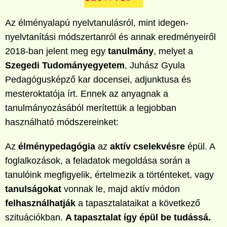
Az élményalapú nyelvtanulásról, mint idegen-
nyelvtanítási módszertanról és annak eredményeiről
2018-ban jelent meg egy
tanulmány
, melyet a
Szegedi Tudományegyetem
, Juhász Gyula
Pedagógusképző kar docensei, adjunktusa és
mesteroktatója írt. Ennek az anyagnak a
tanulmányozásából merítettük a legjobban
használható módszereinket:
Az
élménypedagógia
az
aktív cselekvésre
épül. A
foglalkozások, a feladatok megoldása során a
tanulóink megfigyelik, értelmezik a történteket, vagy
tanulságokat
vonnak le, majd aktív módon
felhasználhatják
a tapasztalataikat a következő
szituációkban.
A tapasztalat így épül be tudássá.