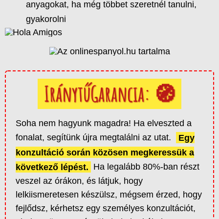
anyagokat, ha még többet szeretnél tanulni,
gyakorolni
IránytűGarancia: 🧭
Soha nem hagyunk magadra! Ha elveszted a
fonalat, segítünk újra megtalálni az utat.
Egy
konzultáció során közösen megkeressük a
következő lépést.
Ha legalább 80%-ban részt
veszel az órákon, és látjuk, hogy
lelkiismeretesen készülsz, mégsem érzed, hogy
fejlődsz, kérhetsz egy személyes konzultációt,