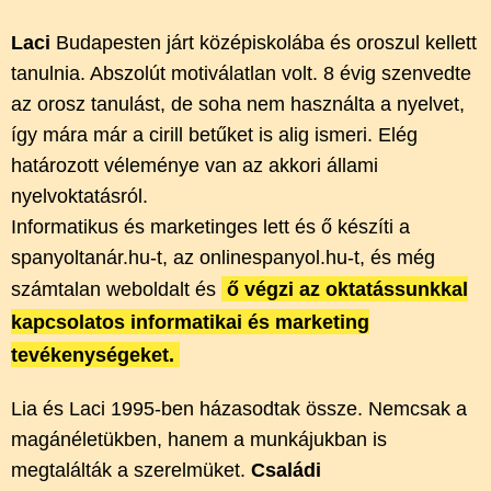
Laci
Budapesten járt középiskolába és oroszul kellett
tanulnia. Abszolút motiválatlan volt. 8 évig szenvedte
az orosz tanulást, de soha nem használta a nyelvet,
így mára már a cirill betűket is alig ismeri. Elég
határozott véleménye van az akkori állami
nyelvoktatásról.
Informatikus és marketinges lett és ő készíti a
spanyoltanár.hu-t, az onlinespanyol.hu-t, és még
számtalan weboldalt és
ő végzi az oktatássunkkal
kapcsolatos informatikai és marketing
tevékenységeket.
Lia és Laci 1995-ben házasodtak össze. Nemcsak a
magánéletükben, hanem a munkájukban is
megtalálták a szerelmüket.
Családi