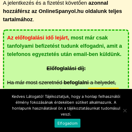
A jelentkezés és a fizetést követően
azonnal
hozzáférsz az OnlineSpanyol.hu oldalunk teljes
tartalmához
.
Az előfoglalási idő lejárt,
most már csak
tanfolyami befizetést tudunk elfogadni, amit a
telefonos egyeztetés után email-ben küldünk.
Előfoglalási díj:
Ha már most szeretnéd
befoglalni
a helyedet,
akkor a jelentkezés után csak egy
20.000Ft-os
Kedves Látogató! Tájékoztatjuk, hogy a honlap felhasználói
előfoglalási díjat kérünk
.
élmény fokozásának érdekében sütiket alkalmazunk. A
Ennek a kifizetésével
biztosítod a helyed
a
honlapunk használatával ön a tájékoztatásunkat tudomásul
veszi.
tanfolyamra és
azonnali hozzáférést kapsz az
Elfogadom
Online Spanyol oldalunkhoz
!