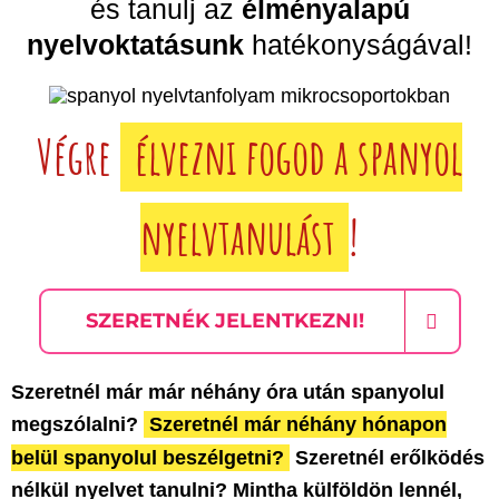
és tanulj az
élményalapú
nyelvoktatásunk
hatékonyságával!
Végre
élvezni fogod a spanyol
nyelvtanulást
!
SZERETNÉK JELENTKEZNI!
Szeretnél már már néhány óra után spanyolul
megszólalni?
Szeretnél már néhány hónapon
belül spanyolul beszélgetni?
Szeretnél erőlködés
nélkül nyelvet tanulni? Mintha külföldön lennél,