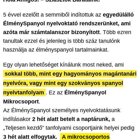
5 évvel ezelőtt a semmiből indítottuk az
egyedülálló
ÉlménySpanyol nyelvoktató rendszerünket, ami
azóta már számtalanszor bizonyított
. Több ezren
tanultak ezzel és jelenleg is több száz tanulónk
használja az élményspanyol tartalmainkat.
Egy olyan lehetőséget kínálunk most neked, ami
sokkal több, mint egy hagyományos magántanári
nyelvóra, vagy mint egy szokványos spanyol
nyelvtanfolyam
. Ez az
ÉlménySpanyol
Mikrocsoport
.
Az ÉlménySpanyol személyes nyelvoktatásunk
indításakor
2 hét alatt betelt a naptárunk,
a
„Teljesen kezdő” tanfolyami csoportjaink helyei pedig
3 hét alatt elfogytak.
A mikrocsoportos