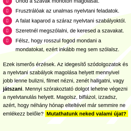
Unod a szavak monoton magolását.
Frusztrálóak az unalmas nyelvtani feladatok.
A falat kaparod a száraz nyelvtani szabályoktól.
Szeretnél megszólalni, de keresed a szavakat.
Félsz, hogy rosszul fogod mondani a
mondatokat, ezért inkább meg sem szólalsz.
Ezek ismerős érzések. Az idegesítő szódolgozatok és
a nyelvtani szabályok magolása helyett mennyivel
jobb lenne bulizni, filmet nézni, zenét hallgatni, vagy
játszani
. Mennyi szórakoztató dolgot lehetne végezni
a nyelvtanulás helyett. Magolsz, biflázol, izzadsz,
azért, hogy néhány hónap elteltével már semmire ne
emlékezz belőle?
Mutathatunk neked valami újat?