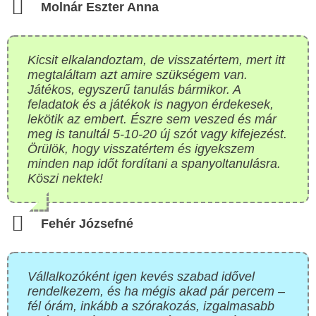
Molnár Eszter Anna
Kicsit elkalandoztam, de visszatértem, mert itt
megtaláltam azt amire szükségem van.
Játékos, egyszerű tanulás bármikor. A
feladatok és a játékok is nagyon érdekesek,
lekötik az embert. Észre sem veszed és már
meg is tanultál 5-10-20 új szót vagy kifejezést.
Örülök, hogy visszatértem és igyekszem
minden nap időt fordítani a spanyoltanulásra.
Köszi nektek!
Fehér Józsefné
Vállalkozóként igen kevés szabad idővel
rendelkezem, és ha mégis akad pár percem –
fél órám, inkább a szórakozás, izgalmasabb