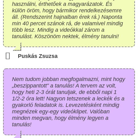
használni, érthetőek a magyarázatok. És
külön öröm, hogy bármikor rendelkezésemre
áll. (Rendszerint hajnalban érek rá.) Naponta
min 40 percet szánok rá, de valamivel mindig
több lesz. Mindig a videókkal zárom a
tanulást. Köszönöm nektek, élmény tanulni!
Puskás Zsuzsa
Nem tudom jobban megfogalmazni, mint hogy
„beszippantott” a tanulás! A tervem az volt,
hogy heti 2-3 órát tanuljak, de ebből napi 1
1/2-2 óra lett! Nagyon tetszenek a leckék és a
gyakorló feladatok is. Levezetésként mindig
megnézek egy-egy videóklipet. Valóban
minden megvan, hogy élmény legyen a
tanulás!