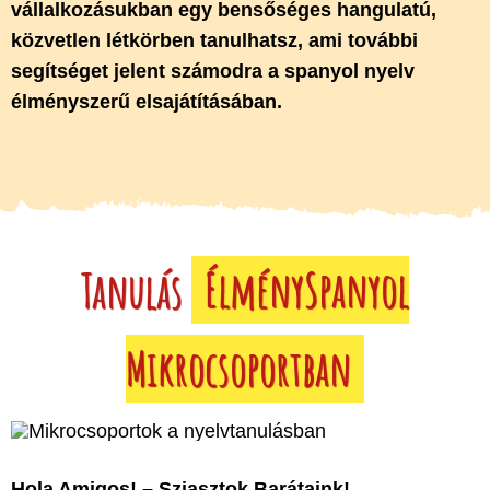
vállalkozásukban egy bensőséges hangulatú,
közvetlen létkörben tanulhatsz, ami további
segítséget jelent számodra a spanyol nyelv
élményszerű elsajátításában.
Tanulás
ÉlménySpanyol
Mikrocsoportban
Hola Amigos! – Sziasztok Barátaink!