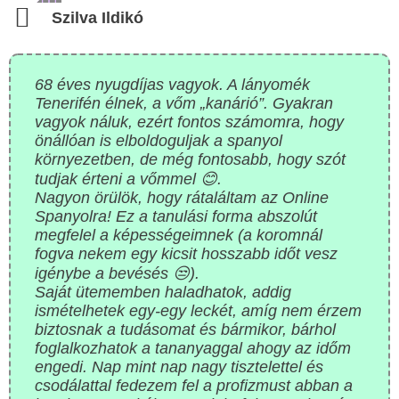
Szilva Ildikó
68 éves nyugdíjas vagyok. A lányomék
Tenerifén élnek, a vőm „kanárió”. Gyakran
vagyok náluk, ezért fontos számomra, hogy
önállóan is elboldoguljak a spanyol
környezetben, de még fontosabb, hogy szót
tudjak érteni a vőmmel 😊.
Nagyon örülök, hogy rátaláltam az Online
Spanyolra! Ez a tanulási forma abszolút
megfelel a képességeimnek (a koromnál
fogva nekem egy kicsit hosszabb időt vesz
igénybe a bevésés 😒).
Saját ütememben haladhatok, addig
ismételhetek egy-egy leckét, amíg nem érzem
biztosnak a tudásomat és bármikor, bárhol
foglalkozhatok a tananyaggal ahogy az időm
engedi. Nap mint nap nagy tisztelettel és
csodálattal fedezem fel a profizmust abban a