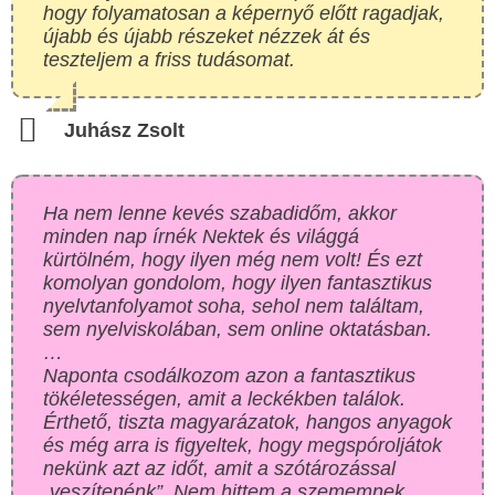
hogy folyamatosan a képernyő előtt ragadjak,
újabb és újabb részeket nézzek át és
teszteljem a friss tudásomat.
Juhász Zsolt
Ha nem lenne kevés szabadidőm, akkor
minden nap írnék Nektek és világgá
kürtölném, hogy ilyen még nem volt! És ezt
komolyan gondolom, hogy ilyen fantasztikus
nyelvtanfolyamot soha, sehol nem találtam,
sem nyelviskolában, sem online oktatásban.
…
Naponta csodálkozom azon a fantasztikus
tökéletességen, amit a leckékben találok.
Érthető, tiszta magyarázatok, hangos anyagok
és még arra is figyeltek, hogy megspóroljátok
nekünk azt az időt, amit a szótározással
„veszítenénk”. Nem hittem a szememnek,