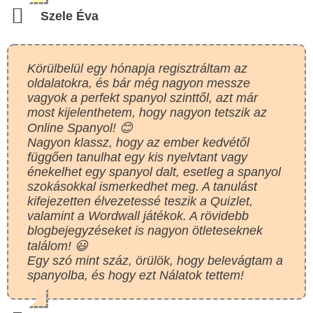
Szele Éva
Körülbelül egy hónapja regisztráltam az
oldalatokra, és bár még nagyon messze
vagyok a perfekt spanyol szinttől, azt már
most kijelenthetem, hogy nagyon tetszik az
Online Spanyol! 😊
Nagyon klassz, hogy az ember kedvétől
függően tanulhat egy kis nyelvtant vagy
énekelhet egy spanyol dalt, esetleg a spanyol
szokásokkal ismerkedhet meg. A tanulást
kifejezetten élvezetessé teszik a Quizlet,
valamint a Wordwall játékok. A rövidebb
blogbejegyzéseket is nagyon ötleteseknek
találom! 😃
Egy szó mint száz, örülök, hogy belevágtam a
spanyolba, és hogy ezt Nálatok tettem!