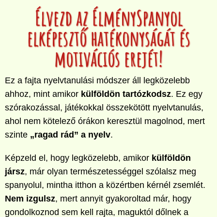
Élvezd az ÉlménySpanyol
elképesztő hatékonyságát és
motivációs erejét!
Ez a fajta nyelvtanulási módszer áll legközelebb
ahhoz, mint amikor
külföldön tartózkodsz
. Ez egy
szórakozással, játékokkal összekötött nyelvtanulás,
ahol nem kötelező órákon keresztül magolnod, mert
szinte
„ragad rád” a nyelv
.
Képzeld el, hogy legközelebb, amikor
külföldön
jársz
, már olyan természetességgel szólalsz meg
spanyolul, mintha itthon a közértben kérnél zsemlét.
Nem izgulsz
, mert annyit gyakoroltad már, hogy
gondolkoznod sem kell rajta, maguktól dőlnek a