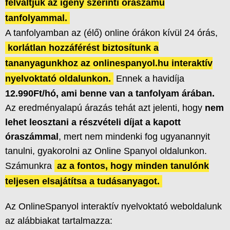
felváltjuk az igény szerinti óraszámú
tanfolyammal.
A tanfolyamban az (élő) online órákon kívül 24 órás,
korlátlan hozzáférést biztosítunk a
tananyagunkhoz az onlinespanyol.hu interaktív
nyelvoktató oldalunkon.
Ennek a havidíja
12.990Ft/hó, ami benne van a tanfolyam árában.
Az eredményalapú árazás tehát azt jelenti, hogy
nem
lehet leosztani a részvételi díjat a kapott
óraszámmal
, mert nem mindenki fog ugyanannyit
tanulni, gyakorolni az Online Spanyol oldalunkon.
Számunkra
az a fontos, hogy minden tanulónk
teljesen elsajátítsa a tudásanyagot.
Az OnlineSpanyol interaktív nyelvoktató weboldalunk
az alábbiakat tartalmazza: