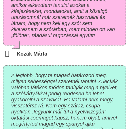
amikor elkezdtem tanulni azokat a
kifejezéseket, mondatokat, amit a közelgő
utazásomnál már szeretnék használni és
láttam, hogy nem kell egy szót sem
kikeresnem a szótárban, mert minden ott van
„fölötte”, ráadásul ragozással együtt!
Kozák Márta
A legjobb, hogy te magad határozod meg,
milyen sebességgel szeretnél tanulni. A leckék
valóban játékos módon tanítják meg a nyelvet,
a szókártyákkal pedig rendesen be lehet
gyakorolni a szavakat. Ha valami nem megy,
visszatérsz rá. Nem egy száraz, csupa
nyelvtan „legyünk már túl a nyelvvizsgán”
oktatási csomagot kapsz, hanem olyat, amivel
megérteted magad egy spanyol ajkú